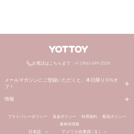
お電話はこちらまで：+1 (786) 699-2558
メールマガジンにご登録いただくと、本日限り10%オ
フ！
迷惑メールを送信することは決してありません。
情報
4219 クレイ・コマース・ドライブ、ユニット102
登録
メール
+1 (786) 699-2558
プライバシーポリシー
返金ポリシー
利用規約
配送ポリシー
連絡先情報
service@yottoyfit.com
日本語
アメリカ合衆国 ( $ )