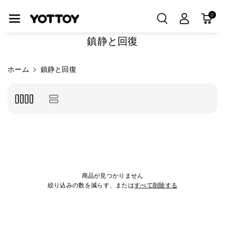
コンテンツ
に進む
0
コ
鎮静と回復
レ
ク
ホーム
鎮静と回復
シ
ョ
ン
:
商品が見つかりません
絞り込みの数を減らす、または
すべて削除する